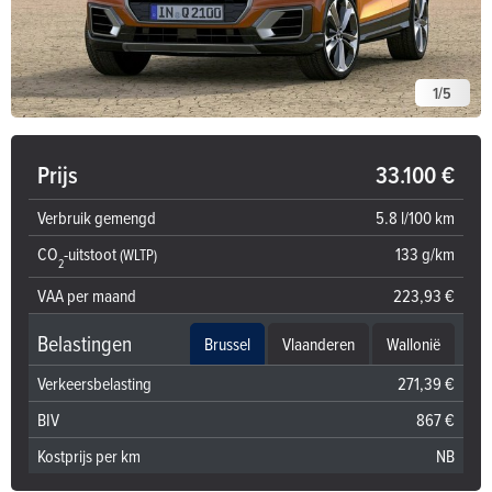
1
/
5
Prijs
33.100 €
Verbruik gemengd
5.8 l/100 km
CO
-uitstoot
133 g/km
(WLTP)
2
VAA per maand
223,93 €
Belastingen
Brussel
Vlaanderen
Wallonië
Verkeersbelasting
271,39 €
BIV
867 €
Kostprijs per km
NB