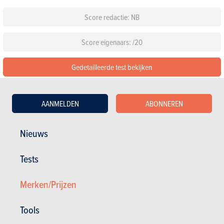
Score redactie: NB
Score eigenaars: /20
Gedetailleerde test bekijken
Configureer deze auto
AANMELDEN
ABONNEREN
Standaarduitrusting
Nieuws
Kies een kleur
Tests
Kies een pack
Merken/Prijzen
Tools
Andere versies tonen