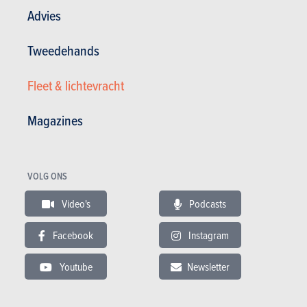
Advies
Andere versies tonen
Tweedehands
Fleet & lichtevracht
BUDGET
Magazines
In hetzelfde budget
VOLG ONS
Video's
Podcasts
Facebook
Instagram
Youtube
Newsletter