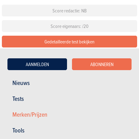
Score redactie: NB
Score eigenaars: /20
Gedetailleerde test bekijken
De 349 beoordelingen lezen over de BMW 3 Reeks Berline
AANMELDEN
ABONNEREN
Configureer deze auto
Nieuws
Standaarduitrusting
Tests
Kies een kleur
Merken/Prijzen
Kies een pack
Tools