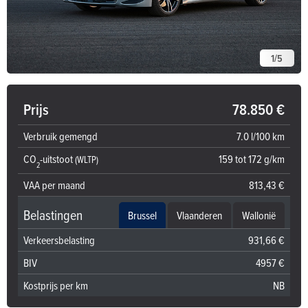
1
/
5
Prijs
78.850 €
Verbruik gemengd
7.0 l/100 km
CO
-uitstoot
159 tot 172 g/km
(WLTP)
2
VAA per maand
813,43 €
Belastingen
Brussel
Vlaanderen
Wallonië
Verkeersbelasting
931,66 €
BIV
4957 €
Kostprijs per km
NB