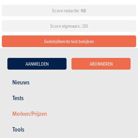
Score redactie: NB
Score eigenaars: /20
Gedetailleerde test bekijken
De 6 beoordelingen lezen over de Ford Focus Clipper
AANMELDEN
ABONNEREN
Configureer deze auto
Nieuws
Standaarduitrusting
Tests
Kies een kleur
Merken/Prijzen
Kies een pack
Tools