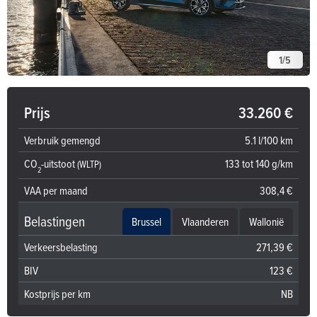
1
/
5
Prijs
33.260 €
Verbruik gemengd
5.1 l/100 km
CO
-uitstoot
133 tot 140 g/km
(WLTP)
2
VAA per maand
308,4 €
Belastingen
Brussel
Vlaanderen
Wallonië
Verkeersbelasting
271,39 €
BIV
123 €
Kostprijs per km
NB