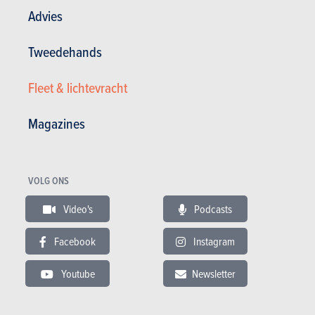
Advies
Andere versies tonen
Tweedehands
Fleet & lichtevracht
BUDGET
Magazines
In hetzelfde budget
VOLG ONS
Video's
Podcasts
Facebook
Instagram
Youtube
Newsletter