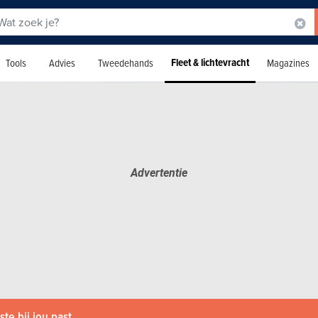
Fleet & lichtevracht
Tools
Advies
Tweedehands
Magazines
te bij jou past