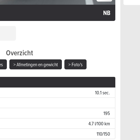
NB
Overzicht
es
> Afmetingen en gewicht
> Foto's
10.1 sec.
195
4.7 l/100 km
110/150