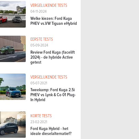
VERGELIJKENDE TESTS
04-11-2024
Welke kiezen: Ford Kuga
PHEV vs.VW Tiguan eHybrid
EERSTE TESTS
05-09-2024
Review Ford Kuga (facelift
2024) - de hybride Active
getest
VERGELIJKENDE TESTS
05-07-2021
Tweekamp: Ford Kuga 2.5i
PHEV vs Lynk & Co 01 Plug-
In Hybrid
KORTE TESTS
23-02-2021
Ford Kuga Hybrid - het
ideale dieselalternatief?