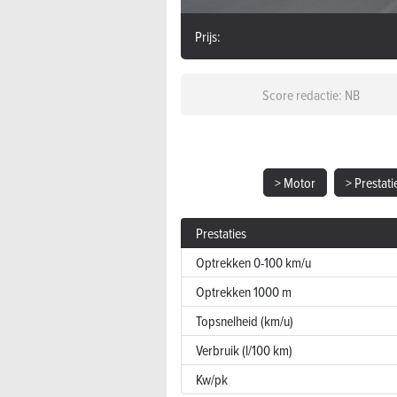
Prijs:
Score redactie: NB
> Motor
> Prestati
Prestaties
Optrekken 0-100 km/u
Optrekken 1000 m
Topsnelheid (km/u)
Verbruik (l/100 km)
Kw/pk