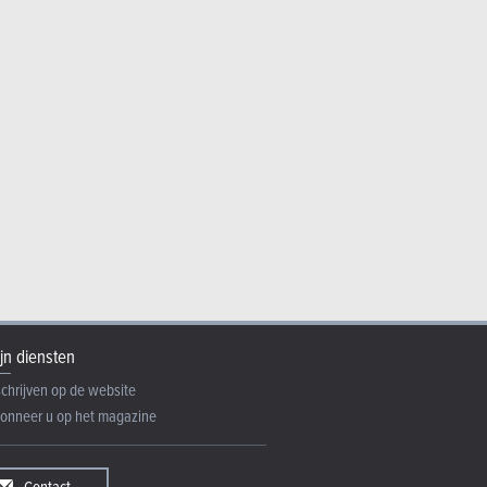
ESTS
uga 2.5i PHEV vs Lynk &
rid
jn diensten
schrijven op de website
onneer u op het magazine
Contact