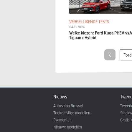
VERGELIJKENDE TESTS
04-11-2024
Welke kiezen: Ford Kuga PHEV vs
Tiguan eHybrid
Ford
Nieuws
Tweed
Autosalon Brussel
Tweed
Toekomstige modellen
Stock
Evementen
Gratis 
Nieuwe modellen