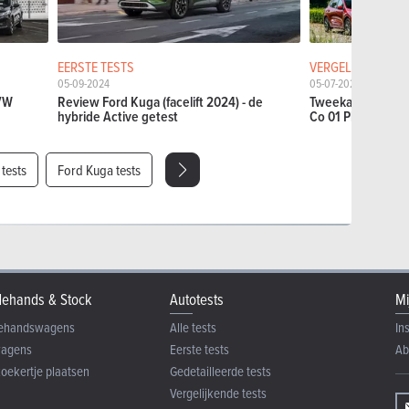
EERSTE TESTS
VERGELIJKENDE T
05-09-2024
05-07-2021
.VW
Review Ford Kuga (facelift 2024) - de
Tweekamp: Ford K
hybride Active getest
Co 01 Plug-In Hyb
 tests
Ford Kuga tests
ehands & Stock
Autotests
Mi
ehandswagens
Alle tests
In
wagens
Eerste tests
Ab
zoekertje plaatsen
Gedetailleerde tests
Vergelijkende tests