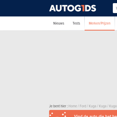
Merken/Prijzen
Nieuws
Tests
Je bent hier :
Home
/
Ford
/
Kuga
/
Kuga
/
Kuga
Vind de auto die het bes