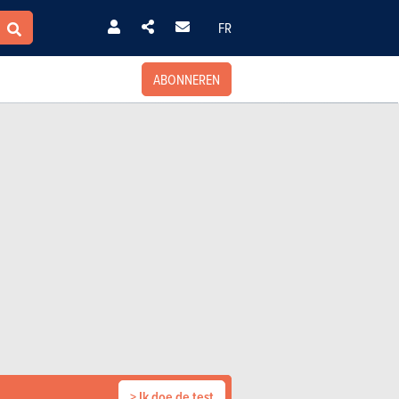
FR
ABONNEREN
> Ik doe de test