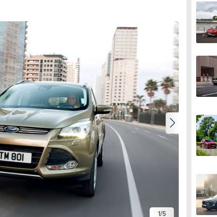
1
/
5