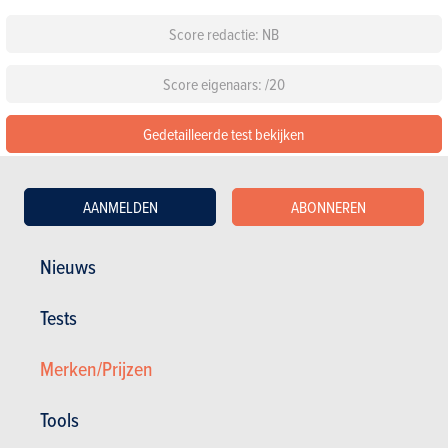
Score redactie: NB
Score eigenaars: /20
Gedetailleerde test bekijken
De 60 beoordelingen lezen over de Ford Kuga
AANMELDEN
ABONNEREN
Configureer deze auto
Nieuws
Standaarduitrusting
Tests
Kies een kleur
Merken/Prijzen
Kies een pack
Tools