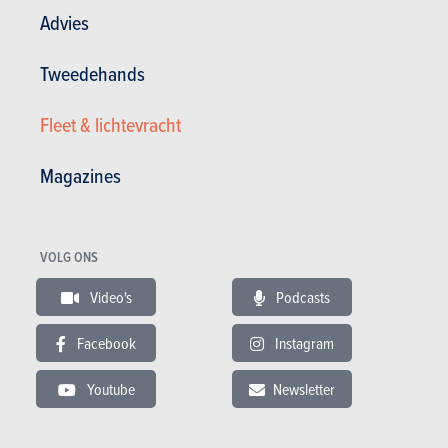
Advies
Andere versies tonen
Tweedehands
Fleet & lichtevracht
BUDGET
Magazines
In hetzelfde budget
VOLG ONS
Video's
Podcasts
Facebook
Instagram
Youtube
Newsletter