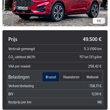
1
/
5
Prijs
49.500 €
Verbruik gemengd
5.3 l/100 km
CO
-uitstoot
117 tot 131 g/km
(WLTP)
2
VAA per maand
258,42 €
Belastingen
Brussel
Vlaanderen
Wallonië
Verkeersbelasting
708,71 €
BIV
1239 €
Kostprijs per km
NB