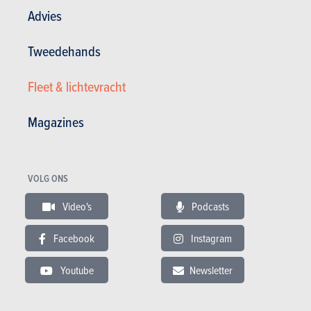
Advies
Andere versies tonen
Tweedehands
Fleet & lichtevracht
BUDGET
Magazines
In hetzelfde budget
VOLG ONS
Video's
Podcasts
Facebook
Instagram
Youtube
Newsletter