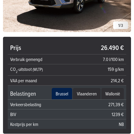
1
/
3
Prijs
26.490 €
Verbruik gemengd
7.0 l/100 km
CO
-uitstoot
159 g/km
(WLTP)
2
VAA per maand
214,2 €
Belastingen
Brussel
Vlaanderen
Wallonië
Verkeersbelasting
271,39 €
BIV
1239 €
Kostprijs per km
NB