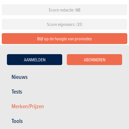
Score redactie: NB
Score eigenaars: /20
Blijf op de hoogte van promoties
De 1 beoordelingen lezen over de KGM Tivoli
AANMELDEN
ABONNEREN
Configureer deze auto
Nieuws
Standaarduitrusting
Tests
Kies een kleur
Merken/Prijzen
Kies een pack
Tools