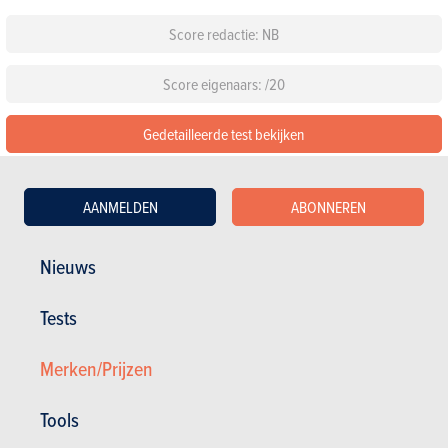
Score redactie: NB
Score eigenaars: /20
Gedetailleerde test bekijken
Configureer deze auto
AANMELDEN
ABONNEREN
Standaarduitrusting
Nieuws
Kies een kleur
Tests
Kies een pack
Merken/Prijzen
Tools
Andere versies tonen