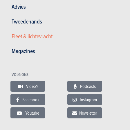
Advies
Andere versies tonen
Tweedehands
Fleet & lichtevracht
BUDGET
Magazines
In hetzelfde budget
VOLG ONS
Video's
Podcasts
Facebook
Instagram
Youtube
Newsletter