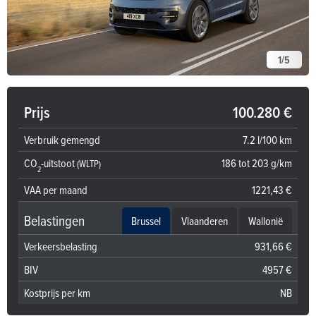
1
/
5
Prijs
100.280 €
Verbruik gemengd
7.2 l/100 km
CO
-uitstoot
186 tot 203 g/km
(WLTP)
2
VAA per maand
1221,43 €
Belastingen
Brussel
Vlaanderen
Wallonië
Verkeersbelasting
931,66 €
BIV
4957 €
Kostprijs per km
NB