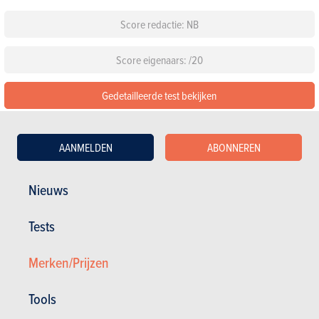
Score redactie: NB
Score eigenaars: /20
Gedetailleerde test bekijken
De 54 beoordelingen lezen over de Land Rover Range Rover
AANMELDEN
ABONNEREN
Sport
Nieuws
Configureer deze auto
Tests
Standaarduitrusting
Merken/Prijzen
Kies een kleur
Tools
Kies een pack