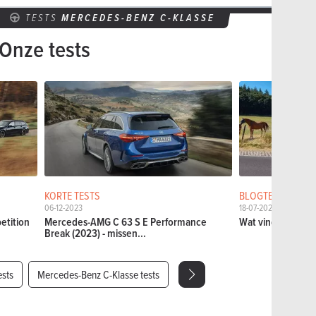
TESTS
MERCEDES-BENZ C-KLASSE
Onze tests
KORTE TESTS
BLOGTESTS
06-12-2023
18-07-2022
etition
Mercedes-AMG C 63 S E Performance
Wat vind ik van 
Break (2023) - missen...
ests
Mercedes-Benz C-Klasse tests