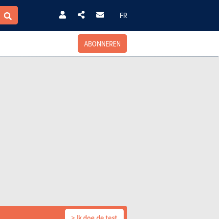
FR
ABONNEREN
> Ik doe de test