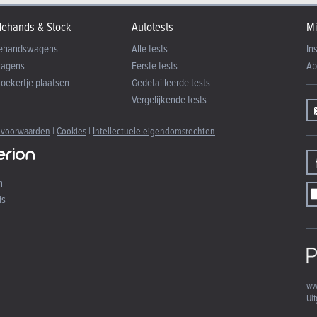
ehands & Stock
Autotests
Mi
ehandswagens
Alle tests
In
wagens
Eerste tests
Ab
zoekertje plaatsen
Gedetailleerde tests
Vergelijkende tests
 voorwaarden
|
Cookies
|
Intellectuele eigendomsrechten
n
ds
ww
Uit