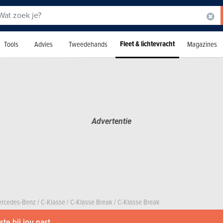
Fleet & lichtevracht
Tools
Advies
Tweedehands
Magazines
rcedes-Benz
/
C-Klasse
/
C-Klasse Break
/
C-Klasse Break
te bij jou past