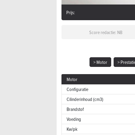
Prijs:
Score redactie: NB
> Motor
> Prestati
Motor
Configuratie
Cilinderinhoud (cm3)
Brandstof
Voeding
Kw/pk