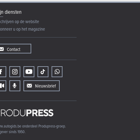
jn diensten
schrijven op de website
onneer u op het magazine
Contact
Nieuwsbrief
w.autogids.be onderdeel Produpress-groep.
gever sinds 1950.