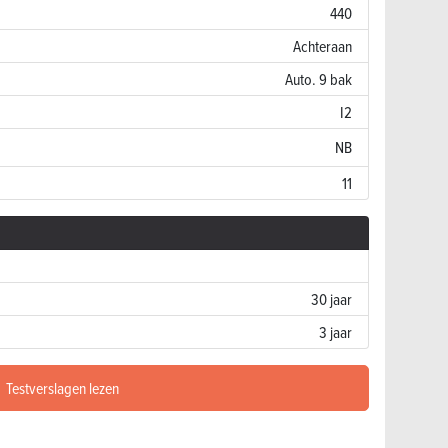
440
Achteraan
Auto. 9 bak
I2
NB
11
30 jaar
3 jaar
Testverslagen lezen