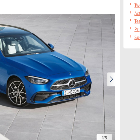
Tw
Ac
Te
Pr
Sp
1
/
5