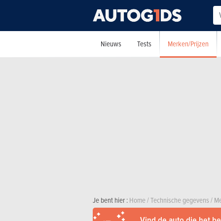
Merken/Prijzen
Nieuws
Tests
Je bent hier :
Home
/
Technische gegevens
/
Me
Vind de auto die het bes