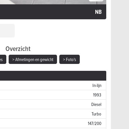
NB
Overzicht
es
> Afmetingen en gewicht
> Foto's
In-lijn
1993
Diesel
Turbo
147/200