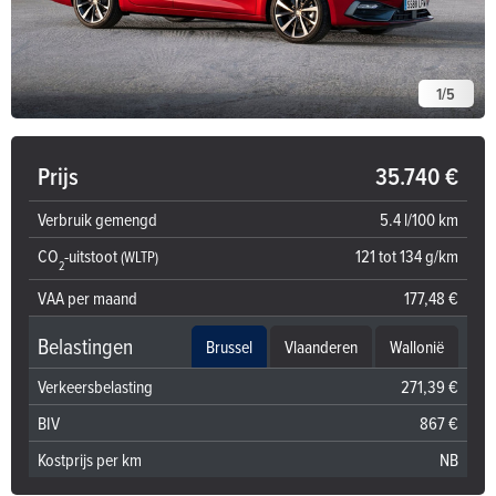
1
/
5
Prijs
35.740 €
Verbruik gemengd
5.4 l/100 km
CO
-uitstoot
121 tot 134 g/km
(WLTP)
2
VAA per maand
177,48 €
Belastingen
Brussel
Vlaanderen
Wallonië
Verkeersbelasting
271,39 €
BIV
867 €
Kostprijs per km
NB