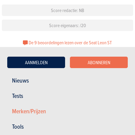
Score redactie: NB
Score eigenaars: /20
De 9 beoordelingen lezen over de Seat Leon ST
Configureer deze auto
AANMELDEN
ABONNEREN
Standaarduitrusting
Nieuws
Kies een kleur
Tests
Kies een pack
Merken/Prijzen
Tools
Andere versies tonen