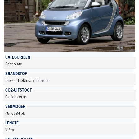
CATEGORIEËN
Cabriolets
BRANDSTOF
Diesel,
Elektrisch,
Benzine
CO2-UITSTOOT
0 g/km
(WLTP)
VERMOGEN
45 tot 84 pk
LENGTE
2,7 m