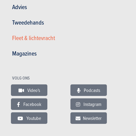
Advies
Tweedehands
Fleet & lichtevracht
Magazines
VOLG ONS
SMART FORTWO
Video's
Podcasts
Facebook
Instagram
Smart Fortwo in stock
Tweedehands Smart Fortwo
Youtube
Newsletter
Actualiteit Smart Fortwo