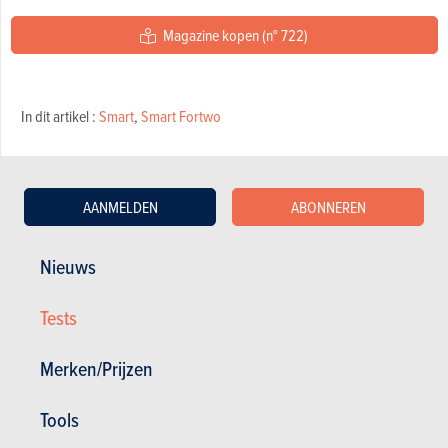
Magazine kopen (n° 722)
In dit artikel :
Smart
,
Smart Fortwo
VIDEO
Laatste aanbevolen video
AANMELDEN
ABONNEREN
Nieuws
Tests
Merken/Prijzen
GESCHREVEN DOOR BERT TROUBLEYN OP
05-06-2007
Tools