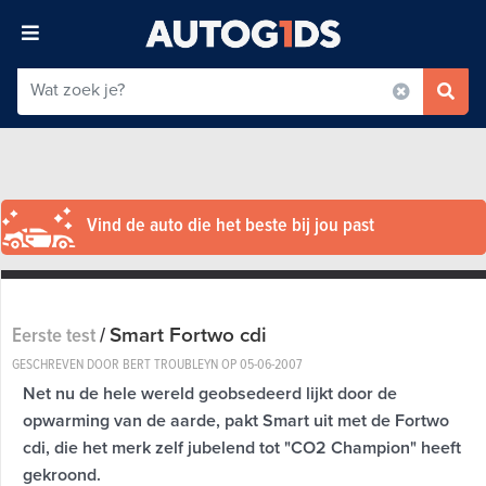
Vind de auto die het beste bij jou past
Smart Fortwo cdi
Eerste test
/
GESCHREVEN DOOR BERT TROUBLEYN OP
05-06-2007
Net nu de hele wereld geobsedeerd lijkt door de
opwarming van de aarde, pakt Smart uit met de Fortwo
cdi, die het merk zelf jubelend tot "CO2 Champion" heeft
gekroond.