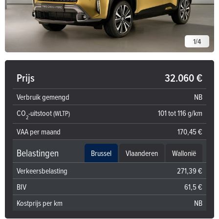
1
/
4
Prijs
32.060 €
Verbruik gemengd
NB
CO
-uitstoot
101 tot 116 g/km
(WLTP)
2
VAA per maand
170,45 €
Belastingen
Brussel
Vlaanderen
Wallonië
Verkeersbelasting
271,39 €
BIV
61,5 €
Kostprijs per km
NB