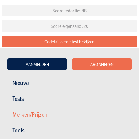
Score redactie: NB
Score eigenaars: /20
Gedetailleerde test bekijken
Configureer deze auto
AANMELDEN
ABONNEREN
Standaarduitrusting
Nieuws
Kies een kleur
Tests
Kies een pack
Merken/Prijzen
Tools
Andere versies tonen