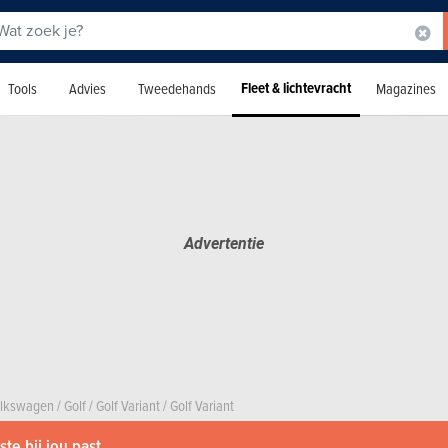
Fleet & lichtevracht
Tools
Advies
Tweedehands
Magazines
lkswagen
/
Golf
/
Golf Variant
/
Golf Variant
te bij jou past