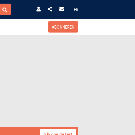
FR
ABONNEREN
> Ik doe de test