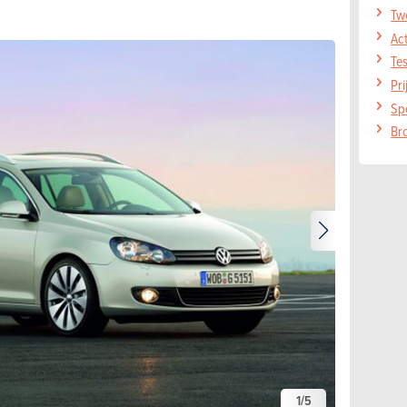
Tw
Act
Te
Pr
Sp
Br
1
/
5