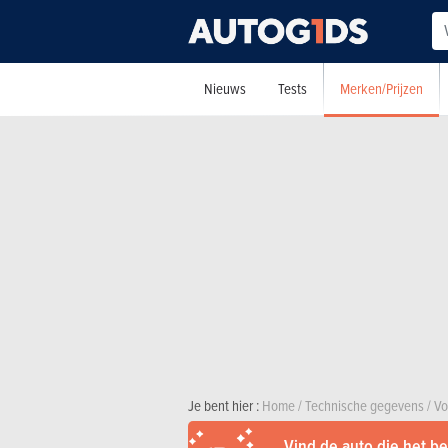
Merken/Prijzen
Nieuws
Tests
Je bent hier :
Home
/
Technische gegevens
/
Vo
Vind de auto die het bes