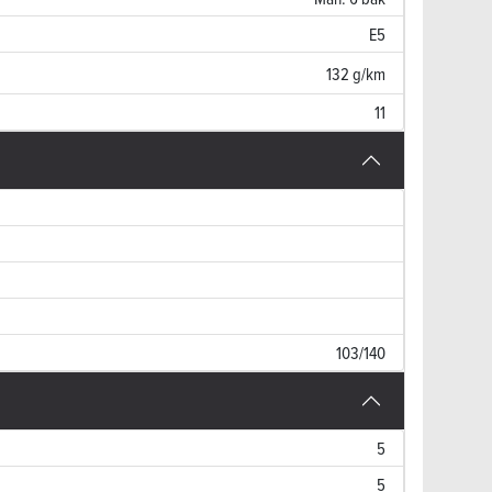
E5
132 g/km
11
103/140
5
5