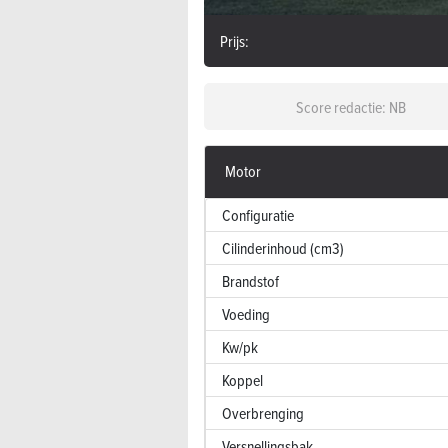
Prijs:
Score redactie: NB
Motor
Configuratie
Cilinderinhoud (cm3)
Brandstof
Voeding
Kw/pk
Koppel
Overbrenging
Versnellingsbak