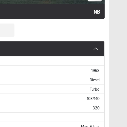
NB
1968
Diesel
Turbo
103/140
320
Man. 6 bak