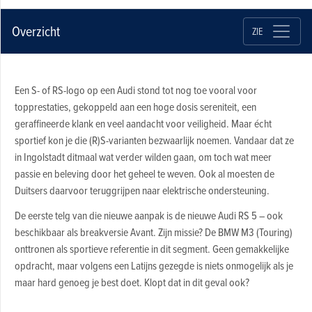
Overzicht
ZIE
Een S- of RS-logo op een Audi stond tot nog toe vooral voor
topprestaties, gekoppeld aan een hoge dosis sereniteit, een
geraffineerde klank en veel aandacht voor veiligheid. Maar écht
sportief kon je die (R)S-varianten bezwaarlijk noemen. Vandaar dat ze
in Ingolstadt ditmaal wat verder wilden gaan, om toch wat meer
passie en beleving door het geheel te weven. Ook al moesten de
Duitsers daarvoor teruggrijpen naar elektrische ondersteuning.
De eerste telg van die nieuwe aanpak is de nieuwe Audi RS 5 – ook
beschikbaar als breakversie Avant. Zijn missie? De BMW M3 (Touring)
onttronen als sportieve referentie in dit segment. Geen gemakkelijke
opdracht, maar volgens een Latijns gezegde is niets onmogelijk als je
maar hard genoeg je best doet. Klopt dat in dit geval ook?