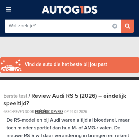
Vind de auto die het beste bij jou past
Review Audi RS 5 (2026) – eindelijk
Eerste test
/
speeltijd?
GESCHREVEN DOOR
FRÉDÉRIC KEVERS
OP
29-05-2026
De RS-modellen bij Audi waren altijd al bloedsnel, maar
toch minder sportief dan hun M- of AMG-rivalen. De
nieuwe RS 5 wil daar verandering in brengen en rekent