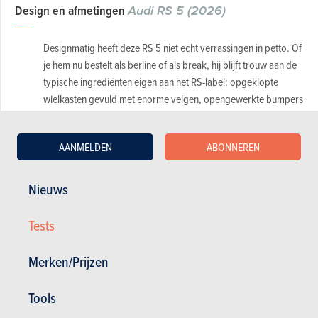
Design en afmetingen
Audi RS 5 (2026)
Designmatig heeft deze RS 5 niet echt verrassingen in petto. Of
je hem nu bestelt als berline of als break, hij blijft trouw aan de
typische ingrediënten eigen aan het RS-label: opgeklopte
wielkasten gevuld met enorme velgen, opengewerkte bumpers
en allerlei hulpmiddelen die de aerodynamica moeten
verbeteren. Allemaal verwerkt tot een erg geslaagd geheel, dat
AANMELDEN
ABONNEREN
een uitgesproken présence koppelt aan een nog enigszins
ingetogen karakter.
Nieuws
Tests
Merken/Prijzen
Tools