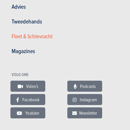
Advies
Tweedehands
Mag het toch wat extravaganter, dan biedt Audi nog een Sport
Fleet & lichtevracht
Package aan, dat de zijschorten, de luchtinlaten voorin, de
spiegels, de diffusor, enzovoort in carbon hult. Daarbij kunnen
Magazines
klanten kiezen tussen twee varianten: een klassieke look met
geweven koolstofvezel of een originelere, met gesmeed
carbon. Verder omvat dat pakket nog ovale uitlaatsierstukken,
specifieke 21-duimvelgen en koolstofceramische remmen.
VOLG ONS
Video's
Podcasts
Facebook
Instagram
Youtube
Newsletter