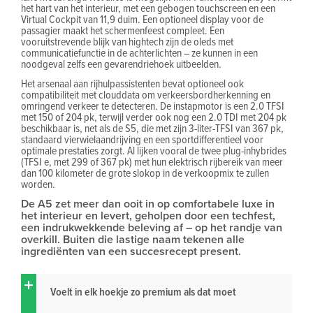
het hart van het interieur, met een gebogen touchscreen en een
Virtual Cockpit van 11,9 duim. Een optioneel display voor de
passagier maakt het schermenfeest compleet. Een
vooruitstrevende blijk van hightech zijn de oleds met
communicatiefunctie in de achterlichten – ze kunnen in een
noodgeval zelfs een gevarendriehoek uitbeelden.
Het arsenaal aan rijhulpassistenten bevat optioneel ook
compatibiliteit met clouddata om verkeersbordherkenning en
omringend verkeer te detecteren. De instapmotor is een 2.0 TFSI
met 150 of 204 pk, terwijl verder ook nog een 2.0 TDI met 204 pk
beschikbaar is, net als de S5, die met zijn 3-liter-TFSI van 367 pk,
standaard vierwielaandrijving en een sportdifferentieel voor
optimale prestaties zorgt. Al lijken vooral de twee plug-inhybrides
(TFSI e, met 299 of 367 pk) met hun elektrisch rijbereik van meer
dan 100 kilometer de grote slokop in de verkoopmix te zullen
worden.
De A5 zet meer dan ooit in op comfortabele luxe in
het interieur en levert, geholpen door een techfest,
een indrukwekkende beleving af – op het randje van
overkill. Buiten die lastige naam tekenen alle
ingrediënten van een succesrecept present.
Voelt in elk hoekje zo premium als dat moet