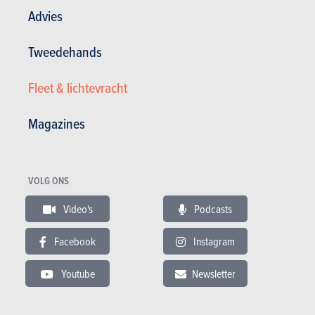
Advies
Tweedehands
Fleet & lichtevracht
Breaks
Magazines
Audi
A5 Avant (2027)
VOLG ONS
PRIJS
CO2
Video's
Podcasts
DIESEL
54.700 tot 60.600 €
128 tot 139 g/km
(WLTP)
Facebook
Instagram
BENZINE
45.650 tot 84.850 €
154 tot 176 g/km
(WLTP)
Youtube
Newsletter
HYBRIDE
64.400 tot 109.700 €
47 tot 176 g/km
(WLTP)
BENZINE PLUG-
IN