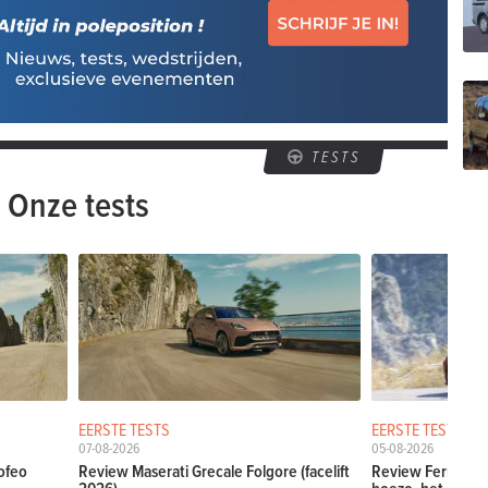
TESTS
Onze tests
EERSTE TESTS
EERSTE TESTS
07-08-2026
05-08-2026
ofeo
Review Maserati Grecale Folgore (facelift
Review Ferrari Am