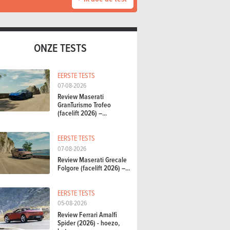
ONZE TESTS
EERSTE TESTS
07-08-2026
Review Maserati
GranTurismo Trofeo
(facelift 2026) –...
EERSTE TESTS
07-08-2026
Review Maserati Grecale
Folgore (facelift 2026) –...
EERSTE TESTS
05-08-2026
Review Ferrari Amalfi
Spider (2026) - hoezo,