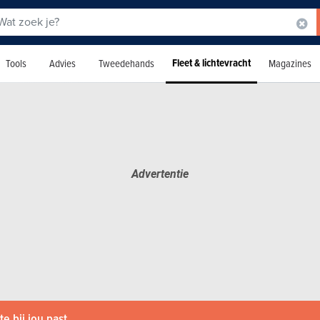
Fleet & lichtevracht
Tools
Advies
Tweedehands
Magazines
e bij jou past