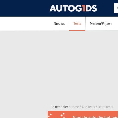
Tests
Nieuws
Merken/Prijzen
Je bent hier :
Home
/
Alle tests
/
Detailtests
Vind de auto die het best