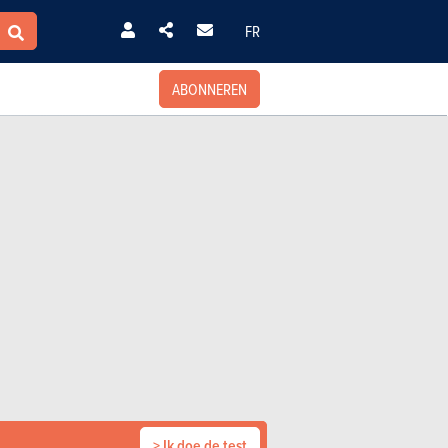
FR
ABONNEREN
> Ik doe de test