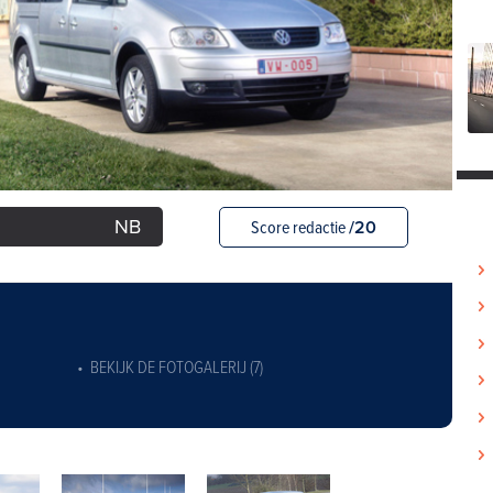
NB
Score redactie
/20
BEKIJK DE FOTOGALERIJ (7)