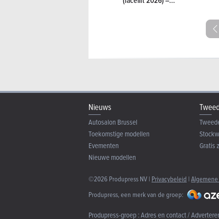
(facelift 2026) –...
Nieuws
Tweed
Autosalon Brussel
Tweed
Toekomstige modellen
Stock
Evementen
Gratis 
Nieuwe modellen
©2026 Produpress NV |
Privacybeleid
|
Algemene
Produpress, een merk van de groep:
Produpress-groep :
Adres en contact / Advertere