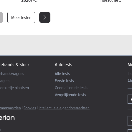
2026) –...
hoezo, het...
Meer testen
ehands & Stock
Autotests
Mi
ehandswagens
Alle tests
In
wagens
Eerste tests
Ab
zoekertje plaatsen
Gedetailleerde tests
Vergelijkende tests
 voorwaarden
|
Cookies
|
Intellectuele eigendomsrechten
n