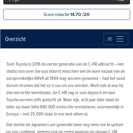
Score redactie
14.70 /20
Overzicht
ZIE
Toen Toyota in 2016 de eerste generatie van de C-HR uitbracht – een
stadscross-over die qua inborst misschien wel de ware nazaat van de
oorspronkelijke RAV4 uit 1994 mag worden genoemd – had het nooit
durven dromen dat het zo’n succes zou worden. Want ook al was hij
dan een echte wereldauto, de C-HR zag er ook atypisch en naar
Toyota-normen zelfs gedurfd uit. Maar kijk, acht jaar later staat de
teller op maar liefst 840.000 verkochte exemplaren, voornamelijk in
Europa – met 25.000 stuks in ons land alleen al.
Dat sterkte de Japanners om generatie twee nog meer toe te spitsen
op ons continent, meteen ook de reden waarom de nieuwe C-HR