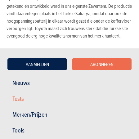
getekend én ontwikkeld werd in ons eigenste Zaventem. De productie
vindt daarentegen plaats in het Turkse Sakarya, omdat daar ook de
hoogspanningsbatterij in elkaar wordt gezet die onder de koffervloer
verborgen ligt. Toyota maakt zich trouwens sterk dat die Turkse site
evengoed de erg hoge kwaliteits­normen van het merk hanteert.
Conceptcar voor de openbare weg
AANMELDEN
ABONNEREN
Het minste wat je kunt zeggen, is dat deze tweede generatie C-HR
opnieuw voor een gewaagd kleedje kiest – bij het merk omschrijven
Nieuws
ze de compacte cross-over als niets minder dan een ‘conceptcar voor
de openbare weg’. De nieuwkomer is amper 3,5 centimeter langer
Tests
dan zijn voorganger, maar doordat zijn vooroverhang 2,5 centimeter
kleiner werd, doen zijn proporties wel anders aan: voor ons staat een
Merken/Prijzen
auto die er evenwichtig en dynamisch uitziet, ongeacht de hoek van
waaruit je hem bekijkt. De pijlvormige neus omvat ledkoplampen, en
Tools
ook achteraan zorgen leds – letterlijk – voor een streepje fantasie,
waarbij centraal de modelnaam rood oplicht bij het ontgrendelen van