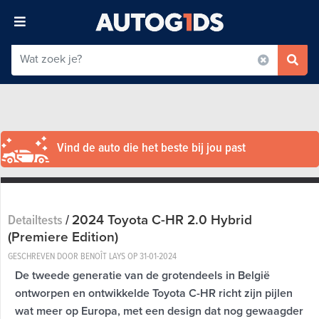
Vind de auto die het beste bij jou past
2024 Toyota C-HR 2.0 Hybrid
Detailtests
/
(Premiere Edition)
GESCHREVEN DOOR BENOÎT LAYS OP
31-01-2024
De tweede generatie van de grotendeels in België
ontworpen en ontwikkelde Toyota C-HR richt zijn pijlen
wat meer op Europa, met een design dat nog gewaagder