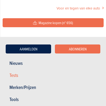
Voor en tegen van elke auto
Magazine kopen (n° 656)
In dit artikel :
BMW
,
BMW 5 Reeks
,
Mercedes-Benz
,
Mercedes-Benz E-
Klasse
AANMELDEN
ABONNEREN
Nieuws
Tests
GESCHREVEN DOOR BERT TROUBLEYN OP
02-12-2004
Merken/Prijzen
Tools