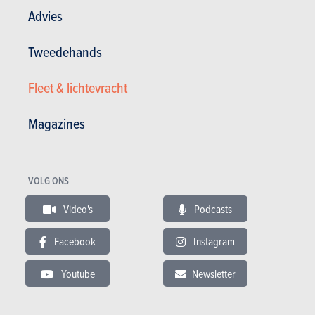
Advies
Tweedehands
Fleet & lichtevracht
VIDEO
Magazines
Laatste aanbevolen video
VOLG ONS
Video's
Podcasts
BUDGET
In hetzelfde budget
Facebook
Instagram
Youtube
Newsletter