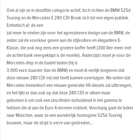
Ook al zijn ze in dezelfde categorie actief, toch richten de BMW 525d
Touring en de Mercedes E 280 CDI Break zich tot een eigen publiek.
Esthetisch al: de een
zal meer te vinden zijn voor het agressievere design van de BMW, de
ander zal de voorkeur geven aan de stijlvollere en elegantere E-
Klasse, die ook nog eens een grotere koffer heeft (300 liter meer met
de achterbank neergeklapt is de moeite). Anderzijds moet je voor de
Mercedes diep in de buidel tasten (hij is
3.000 euro duurder dan de BMW) en moet ik eerlijk toegeven dat
deze nieuwe 280 CDI mij niet heeft kunnen overtuigen. We weten dat
Mercedes binnenkort een nieuwe generatie V6-diesels zal uitbrengen,
en het lijkt er dan ook op dat deze 280 CDI er alleen maar
gekomen is om ook een zescilinder-turbodiesel in het gamma te
hebben die al aan de Euro 4-normen voldoet. Voorlopig gaat de beker
naar München, waar ze een wonderlijk homogene 525d Touring
bouwen, maar de strijd is verre van gestreden...