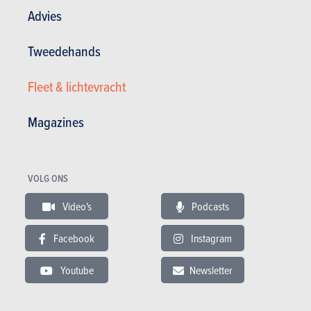
Advies
Algemene tevredenheid :
14.81/20
Tweedehands
Tevredenheid eigenaar
7 / 20
124 680 km - 8 l/100km
Fleet & lichtevracht
neant
Magazines
20.01.2016
MINI Mini Clubman Cooper D (82 kW) (2013)
VOLG ONS
Video's
Podcasts
Facebook
Instagram
Youtube
Newsletter