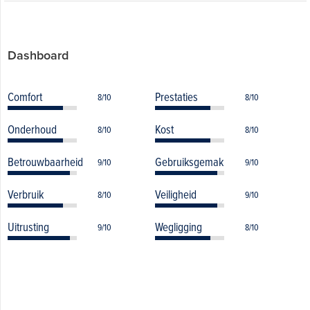
Dashboard
Comfort
Prestaties
8/10
8/10
Onderhoud
Kost
8/10
8/10
Betrouwbaarheid
Gebruiksgemak
9/10
9/10
Verbruik
Veiligheid
8/10
9/10
Uitrusting
Wegligging
9/10
8/10