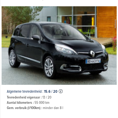
Algemene tevredenheid :
15.6
/
20
Tevredenheid eigenaar :
13 / 20
Aantal kilometers :
55 000 km
Gem. verbruik (l/100km) :
minder dan 8 l