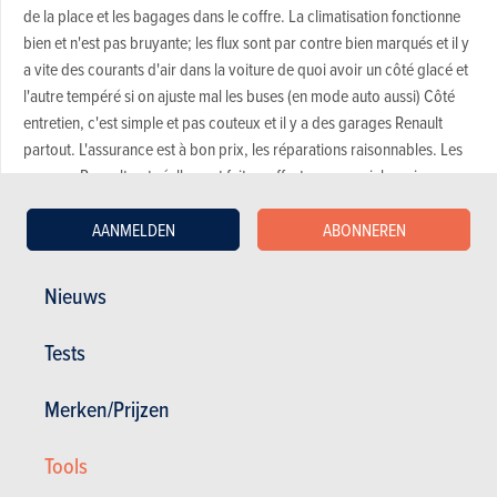
de la place et les bagages dans le coffre. La climatisation fonctionne
bien et n'est pas bruyante; les flux sont par contre bien marqués et il y
a vite des courants d'air dans la voiture de quoi avoir un côté glacé et
l'autre tempéré si on ajuste mal les buses (en mode auto aussi) Côté
entretien, c'est simple et pas couteux et il y a des garages Renault
partout. L'assurance est à bon prix, les réparations raisonnables. Les
garages Renault ont réellement fait un effort commercial au niveau
SAV pour l'accueil et la qualité de service. Bref, la Renault Mégane
Scénic (c'est comme ça qu'elle s'appelle!) n'est pas une voiture
AANMELDEN
ABONNEREN
passion, pas sexy pour un sous, pas enthousiasmante à conduire mais
vous rendra bien plus que service et en toute discrétion. C'est une
Nieuws
bonne voiture, très pratique et discrète. A voir le prochain Scénic ;)
Tests
Dashboard
Merken/Prijzen
Comfort
Prestaties
7/10
6/10
Tools
Onderhoud
Kost
7/10
8/10