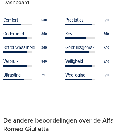
Dashboard
Comfort
Prestaties
6/10
9/10
Onderhoud
Kost
8/10
7/10
Betrouwbaarheid
Gebruiksgemak
8/10
8/10
Verbruik
Veiligheid
8/10
9/10
Uitrusting
Wegligging
7/10
9/10
De andere beoordelingen over de Alfa
Romeo Giulietta