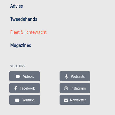
Tevredenheid eigenaar
19 / 20
Advies
8 000 km - 6 l/100km
J'adore cette voiture et je la conseil à tout le monde
Tweedehands
Fleet & lichtevracht
22.02.2017
Alfa Romeo Giulietta 1.6 JTDM Distinctive (2010)
Magazines
VOLG ONS
Video's
Podcasts
Facebook
Instagram
Youtube
Newsletter