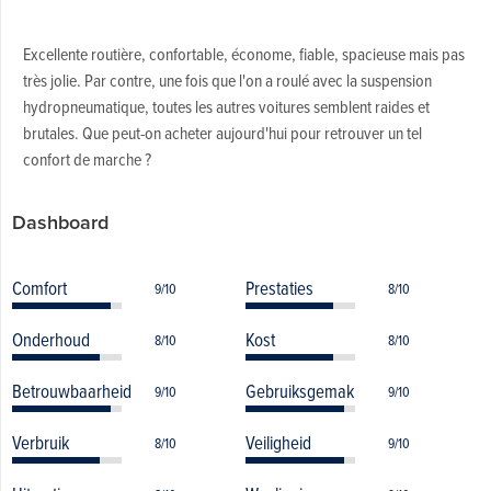
Excellente routière, confortable, économe, fiable, spacieuse mais pas
très jolie. Par contre, une fois que l'on a roulé avec la suspension
hydropneumatique, toutes les autres voitures semblent raides et
brutales. Que peut-on acheter aujourd'hui pour retrouver un tel
confort de marche ?
Dashboard
Comfort
Prestaties
9/10
8/10
Onderhoud
Kost
8/10
8/10
Betrouwbaarheid
Gebruiksgemak
9/10
9/10
Verbruik
Veiligheid
8/10
9/10