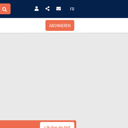
FR
ABONNEREN
> Ik doe de test