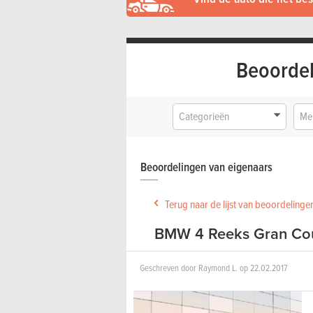
Beoordel
Categorieën
Me
Beoordelingen van eigenaars
Terug naar de lijst van beoordelin
BMW 4 Reeks Gran Cou
Geschreven door
Raymond L.
op
22.02.2017