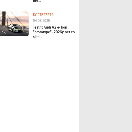
het...
KORTE TESTS
04-08-2026
Testrit Audi A2 e-Tron
"prototype" (2026): net zo
slim...