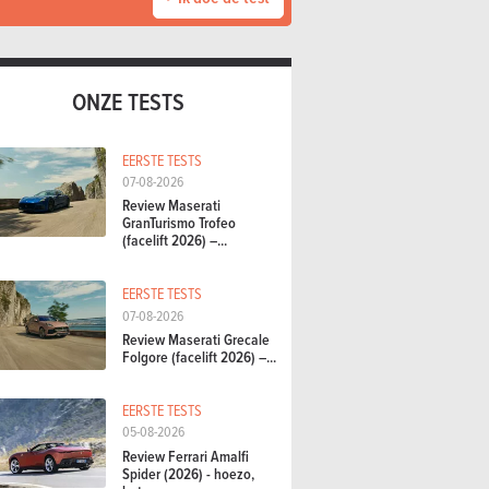
ONZE TESTS
EERSTE TESTS
07-08-2026
Review Maserati
GranTurismo Trofeo
(facelift 2026) –...
EERSTE TESTS
07-08-2026
Review Maserati Grecale
Folgore (facelift 2026) –...
EERSTE TESTS
05-08-2026
Review Ferrari Amalfi
Spider (2026) - hoezo,