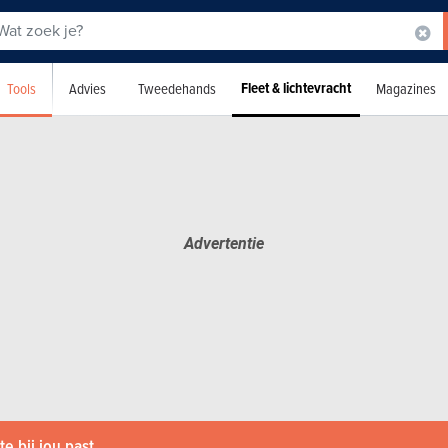
Fleet & lichtevracht
Tools
Advies
Tweedehands
Magazines
e bij jou past