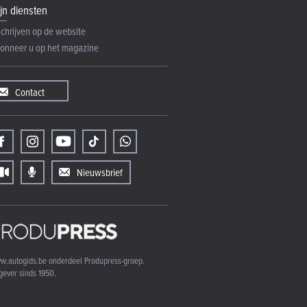
jn diensten
schrijven op de website
onneer u op het magazine
Contact
Nieuwsbrief
w.autogids.be onderdeel Produpress-groep.
gever sinds 1950.