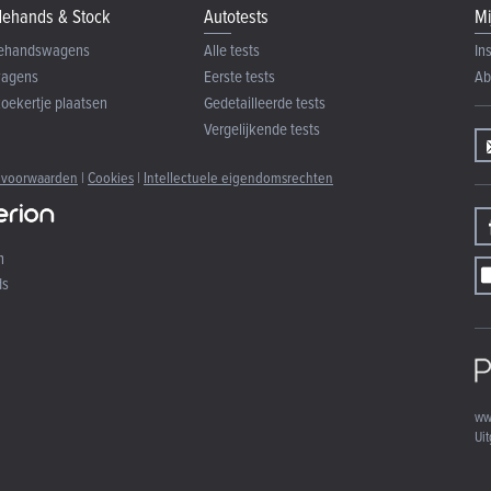
ehands & Stock
Autotests
Mi
ehandswagens
Alle tests
In
wagens
Eerste tests
Ab
zoekertje plaatsen
Gedetailleerde tests
Vergelijkende tests
 voorwaarden
|
Cookies
|
Intellectuele eigendomsrechten
n
ds
ww
Uit