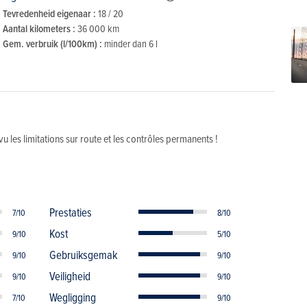
Tevredenheid eigenaar :
18 / 20
Aantal kilometers :
36 000 km
Gem. verbruik (l/100km) :
minder dan 6 l
vu les limitations sur route et les contrôles permanents !
Prestaties
7/10
8/10
Kost
9/10
5/10
Gebruiksgemak
9/10
9/10
Veiligheid
9/10
9/10
Wegligging
7/10
9/10