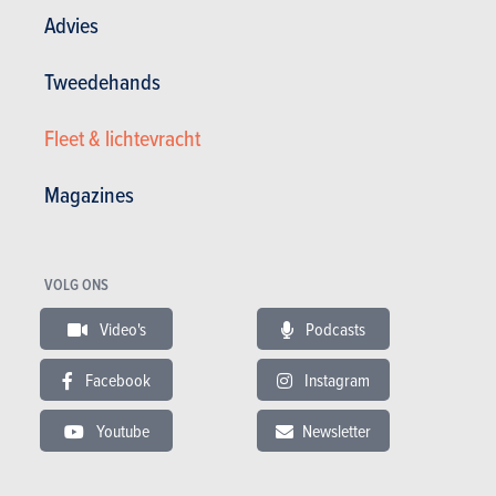
Advies
Tweedehands
Fleet & lichtevracht
Magazines
Algemene tevredenheid :
15.26/20
Tevredenheid eigenaar
18 / 20
VOLG ONS
0 km - 6 l/100km
Wegligging en comfort ongezien voor zulk een ideale gezinswagen.
Video's
Podcasts
Magnifiek uitzicht. Gemiddeld verbruik 5.9 voor de 180pk diesel
automaat (bj...
Facebook
Instagram
26.01.2021
Youtube
Newsletter
Ford S-Max 2.0 TDCi 139kW S/S Vignale (2019)