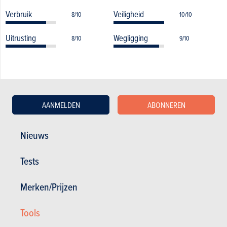
Verbruik
Veiligheid
8/10
10/10
Uitrusting
Wegligging
8/10
9/10
AANMELDEN
ABONNEREN
De andere beoordelingen over de Ford S-
Max
Nieuws
19.05.2022
Tests
Ford S-Max 2.0 TDCi 120kW Titanium S (2014)
Merken/Prijzen
Tools