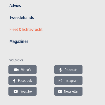
Advies
Tweedehands
Fleet & lichtevracht
Algemene tevredenheid :
15.21/20
Magazines
Tevredenheid eigenaar
1 / 20
21 000 km - 0 l/100km
Je déconseille fortement. Il y a eu énormément de problèmes rencontrés:
- Suspensions peu confortables; - Confort moyen; - Les vitres latérales
VOLG ONS
sont mal...
Video's
Podcasts
13.12.2021
Hyundai Tucson 1.6 CRDi 48V Techno (2027)
Facebook
Instagram
Youtube
Newsletter