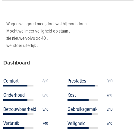
Wagen valt goed mee ,doet wat hij moet doen .
Mocht wel meer veiligheid op staan .
zie nieuwe volvo xc 40 .
wel stoer uiterlijk .
Dashboard
Comfort
Prestaties
8/10
9/10
Onderhoud
Kost
8/10
7/10
Betrouwbaarheid
Gebruiksgemak
8/10
8/10
Verbruik
Veiligheid
7/10
7/10