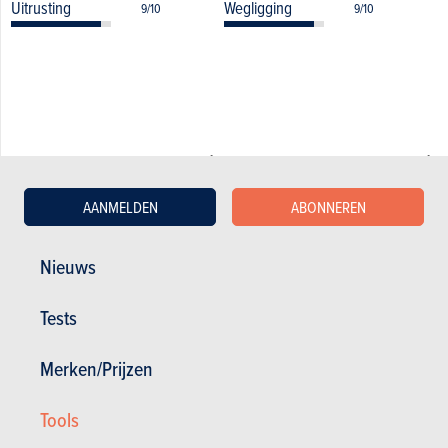
Uitrusting
Wegligging
9/10
9/10
De andere beoordelingen over de Hyundai
Tucson
AANMELDEN
ABONNEREN
22.06.2023
Hyundai Tucson 1.6 T-GDi Techno (2027)
Nieuws
Tests
Merken/Prijzen
Tools