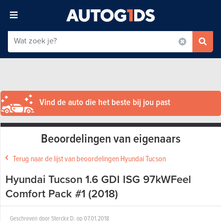
Vind de auto die het beste bij jou past
Beoordelingen van eigenaars
Terug naar de lijst van beoordelingen Hyundai Tucson
Hyundai Tucson 1.6 GDI ISG 97kWFeel
Comfort Pack #1 (2018)
Geschreven door
Sterckx D.
op
07.01.2018