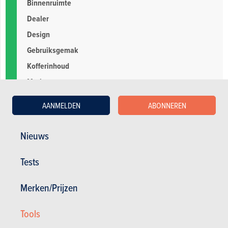
Binnenruimte
Dealer
Design
Gebruiksgemak
Kofferinhoud
Merk
Prestaties
AANMELDEN
ABONNEREN
Prijs
Standaarduitrusting
Nieuws
Verbruik
Tests
Probleem electronica
Merken/Prijzen
Tools