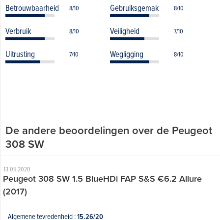
Betrouwbaarheid
Gebruiksgemak
8/10
8/10
Verbruik
Veiligheid
8/10
7/10
Uitrusting
Wegligging
7/10
8/10
De andere beoordelingen over de Peugeot
308 SW
13.05.2020
Peugeot 308 SW 1.5 BlueHDi FAP S&S €6.2 Allure
(2017)
Algemene tevredenheid :
15.26/20