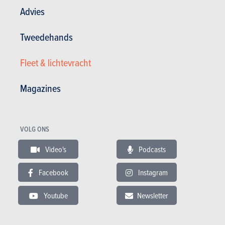
Advies
Tweedehands
Fleet & lichtevracht
Magazines
VOLG ONS
Video's
Podcasts
Algemene tevredenheid :
15.26/20
Tevredenheid eigenaar
18 / 20
Facebook
Instagram
49 000 km - 8 l/100km
Contrairement à certains, j'apprécie beaucoup ce petit volant. Enfin une
Youtube
Newsletter
voiture sur laquelle je peux lire tous les compteurs, la...