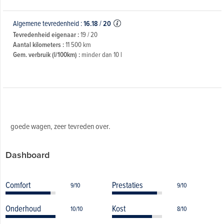
Algemene tevredenheid :
16.18
/
20
Tevredenheid eigenaar :
19 / 20
Aantal kilometers :
11 500 km
Gem. verbruik (l/100km) :
minder dan 10 l
goede wagen, zeer tevreden over.
Dashboard
Comfort
Prestaties
9/10
9/10
Onderhoud
Kost
10/10
8/10