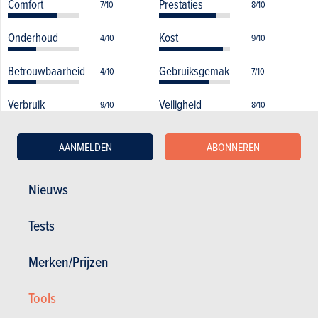
Comfort
Prestaties
7/10
8/10
Onderhoud
Kost
4/10
9/10
Betrouwbaarheid
Gebruiksgemak
4/10
7/10
Verbruik
Veiligheid
9/10
8/10
Uitrusting
Wegligging
9/10
8/10
AANMELDEN
ABONNEREN
Nieuws
Carrosserie
Tests
Binnenruimte
Prijs
Merken/Prijzen
Kofferinhoud
Tools