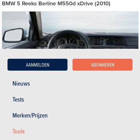
BMW 5 Reeks Berline M550d xDrive (2010)
AANMELDEN
ABONNEREN
Nieuws
Tests
Algemene tevredenheid :
16.9/20
Merken/Prijzen
Tevredenheid eigenaar
14 / 20
132 000 km - 8 l/100km
Tools