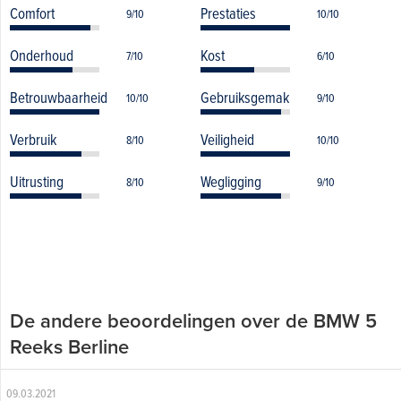
Comfort
Prestaties
9/10
10/10
Onderhoud
Kost
7/10
6/10
Betrouwbaarheid
Gebruiksgemak
10/10
9/10
Verbruik
Veiligheid
8/10
10/10
Uitrusting
Wegligging
8/10
9/10
De andere beoordelingen over de BMW 5
Reeks Berline
09.03.2021