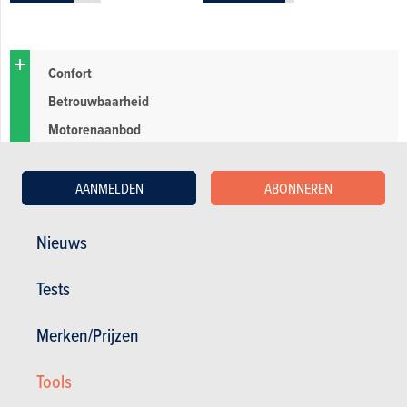
Confort
Betrouwbaarheid
Motorenaanbod
AANMELDEN
ABONNEREN
Probleem electronica
Nieuws
Tests
Merken/Prijzen
Tools
De andere beoordelingen over de