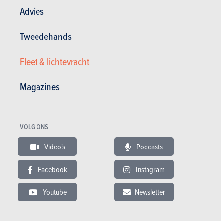
Mercedes-Benz GLK-Klasse
Advies
29.11.2017
Tweedehands
Mercedes-Benz GLK-Klasse GLK 220 CDI 163
4MATIC BlueEFFICIENCY (2008)
Fleet & lichtevracht
Magazines
VOLG ONS
Video's
Podcasts
Facebook
Instagram
Youtube
Newsletter