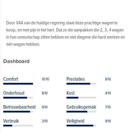
Door VAA van de huidige regering staat deze prachtige wagen te
koop, en met pijn in het hart. Dat ze die aanpakken die 2, 3, 4 wagen
in hun venootschap zitten hebben en niet diegene die hard werken en
één wagen hebben.
Dashboard
Comfort
Prestaties
10/10
8/10
Onderhoud
Kost
8/10
4/10
Betrouwbaarheid
Gebruiksgemak
9/10
7/10
Verbruik
Veiligheid
3/10
9/10