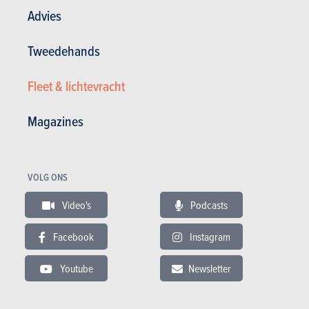
De andere beoordelingen over de Volvo
Advies
V50
Tweedehands
22.02.2017
Volvo V50 1.6 D DRIVe Start/Stop Momentum
Fleet & lichtevracht
(2004)
Magazines
VOLG ONS
Video's
Podcasts
Facebook
Instagram
Youtube
Newsletter