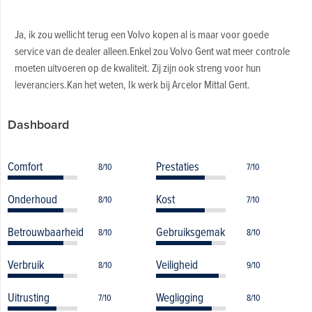
Ja, ik zou wellicht terug een Volvo kopen al is maar voor goede
service van de dealer alleen.Enkel zou Volvo Gent wat meer controle
moeten uitvoeren op de kwaliteit. Zij zijn ook streng voor hun
leveranciers.Kan het weten, Ik werk bij Arcelor Mittal Gent.
Dashboard
Comfort
Prestaties
8/10
7/10
Onderhoud
Kost
8/10
7/10
Betrouwbaarheid
Gebruiksgemak
8/10
8/10
Verbruik
Veiligheid
8/10
9/10
Uitrusting
Wegligging
7/10
8/10