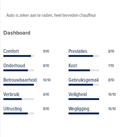
Auto is zeker aan te raden, heel tevreden chauffeur
Dashboard
Comfort
Prestaties
9/10
8/10
Onderhoud
Kost
8/10
7/10
Betrouwbaarheid
Gebruiksgemak
10/10
8/10
Verbruik
Veiligheid
6/10
10/10
Uitrusting
Wegligging
8/10
10/10