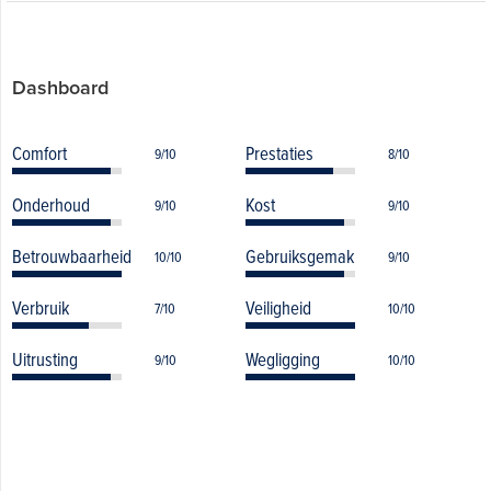
Dashboard
Comfort
Prestaties
9/10
8/10
Onderhoud
Kost
9/10
9/10
Betrouwbaarheid
Gebruiksgemak
10/10
9/10
Verbruik
Veiligheid
7/10
10/10
Uitrusting
Wegligging
9/10
10/10