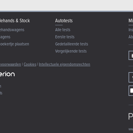
ehands & Stock
Autotests
Mi
ehandswagens
Alle tests
In
wagens
Eerste tests
Ab
zoekertje plaatsen
Gedetailleerde tests
Vergelijkende tests
 voorwaarden
|
Cookies
|
Intellectuele eigendomsrechten
n
ds
ww