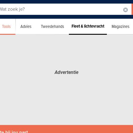
Fleet & lichtevracht
Tools
Advies
Tweedehands
Magazines
e bij jou past