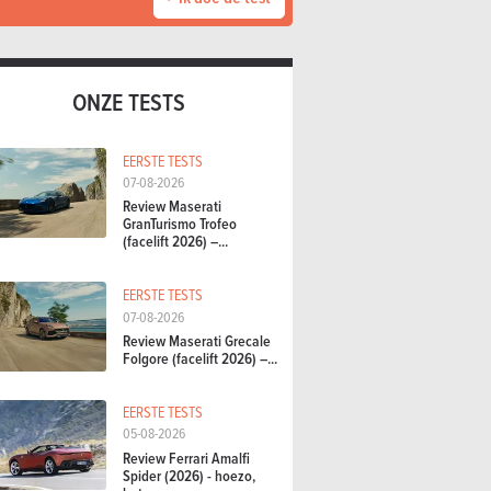
ONZE TESTS
EERSTE TESTS
07-08-2026
Review Maserati
GranTurismo Trofeo
(facelift 2026) –...
EERSTE TESTS
07-08-2026
Review Maserati Grecale
Folgore (facelift 2026) –...
EERSTE TESTS
05-08-2026
Review Ferrari Amalfi
Spider (2026) - hoezo,