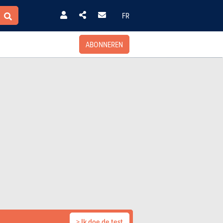
FR
ABONNEREN
> Ik doe de test