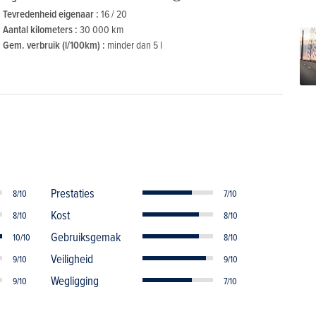
Tevredenheid eigenaar :
16 / 20
Aantal kilometers :
30 000 km
Gem. verbruik (l/100km) :
minder dan 5 l
Prestaties
8/10
7/10
Kost
8/10
8/10
Gebruiksgemak
10/10
8/10
Veiligheid
9/10
9/10
Wegligging
9/10
7/10