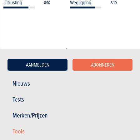
Uitrusting
Wegligging
8/10
8/10
De andere beoordelingen over de Toyota
Prius
AANMELDEN
ABONNEREN
08.09.2020
Toyota Prius 1.5 VVT-i Hybrid THS Sol Pack (2004)
Nieuws
Tests
Merken/Prijzen
Tools