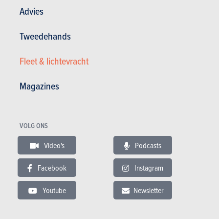
Advies
Tweedehands
Fleet & lichtevracht
Algemene tevredenheid :
17.16/20
Magazines
Tevredenheid eigenaar
18 / 20
237 000 km - 6 l/100km
Remplacement de la batterie HV à 227000 km et 14 ans d'usage. Coût :
2350€ dans le réseau Toyota. Compte...
VOLG ONS
Video's
Podcasts
12.07.2020
Toyota Prius 1.8 VVT-i PHEV Hybrid Active+Lounge
Facebook
Instagram
(2015)
Youtube
Newsletter