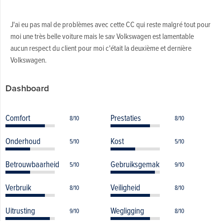
J'ai eu pas mal de problèmes avec cette CC qui reste malgré tout pour
moi une très belle voiture mais le sav Volkswagen est lamentable
aucun respect du client pour moi c'était la deuxième et dernière
Volkswagen.
Dashboard
Comfort
Prestaties
8/10
8/10
Onderhoud
Kost
5/10
5/10
Betrouwbaarheid
Gebruiksgemak
5/10
9/10
Verbruik
Veiligheid
8/10
8/10
Uitrusting
Wegligging
9/10
8/10