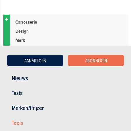
Carrosserie
Design
Merk
AANMELDEN
ABONNEREN
Probleem electronica
Probleem motor
Nieuws
Probleem naverkoop/garantie
Probleem ophanging
Tests
Merken/Prijzen
Tools