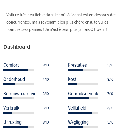
Voiture très peu fiable dont le coût à l'achat est en-dessous des
concurrentes, mais revenant bien plus chère ensuite vu les
nombreuses pannes ! Je n'achèterai plus jamais Citroën !!
Dashboard
Comfort
Prestaties
8/10
5/10
Onderhoud
Kost
4/10
3/10
Betrouwbaarheid
Gebruiksgemak
3/10
7/10
Verbruik
Veiligheid
3/10
8/10
Uitrusting
Wegligging
8/10
5/10