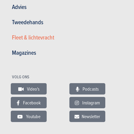
Advies
13.10.2018
Citroën C8 2.0 HDi 135 MAN6 FreeRide (2014)
Tweedehands
Fleet & lichtevracht
Magazines
VOLG ONS
Video's
Podcasts
Facebook
Instagram
Youtube
Newsletter
Algemene tevredenheid :
14.14/20
Tevredenheid eigenaar
16 / 20
165 000 km - 8 l/100km