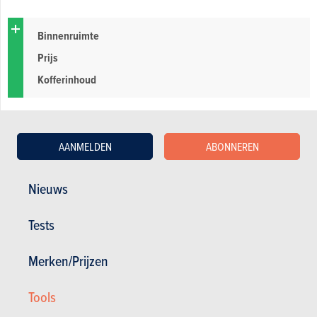
Binnenruimte
Prijs
Kofferinhoud
Probleem electronica
AANMELDEN
ABONNEREN
Probleem remmen
Probleem motor
Nieuws
Tests
Merken/Prijzen
De andere beoordelingen over de Citroën
Tools
C8