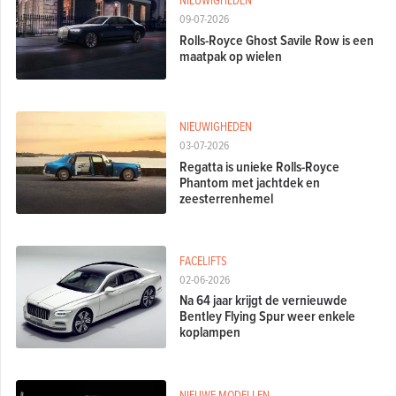
09-07-2026
Rolls-Royce Ghost Savile Row is een
maatpak op wielen
NIEUWIGHEDEN
03-07-2026
Regatta is unieke Rolls-Royce
Phantom met jachtdek en
zeesterrenhemel
FACELIFTS
02-06-2026
Na 64 jaar krijgt de vernieuwde
Bentley Flying Spur weer enkele
koplampen
NIEUWE MODELLEN