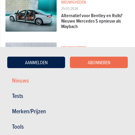
NIEUWIGHEDEN
25-03-2026
Alternatief voor Bentley en Rolls?
Nieuwe Mercedes S opnieuw als
Maybach
NIEUWIGHEDEN
18-02-2026
Nieuwe Polestars 2, 4 en 7: een
AANMELDEN
ABONNEREN
sedan, een stationwagen en een
SUV
Nieuws
PROTOTYPES EN CONCEPTCARS
Tests
18-02-2026
Mercedes dacht aan retrodesign
Merken/Prijzen
voor de nieuwe S-Klasse, maar
durfde niet
Tools