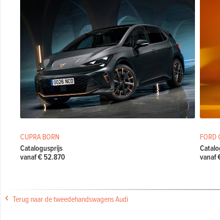
CUPRA BORN
FORD 
Catalogusprijs
Catalo
vanaf € 52.870
vanaf 
Terug naar de tweedehandswagens Audi