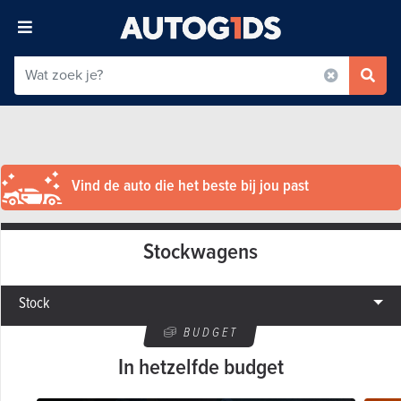
Vind de auto die het beste bij jou past
Stockwagens
Stock
BUDGET
In hetzelfde budget