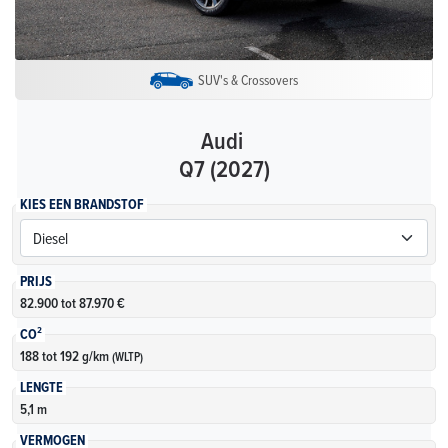
SUV's & Crossovers
Audi
Q7 (2027)
KIES EEN BRANDSTOF
PRIJS
82.900 tot 87.970 €
CO²
188 tot 192 g/km
(WLTP)
LENGTE
5,1 m
VERMOGEN