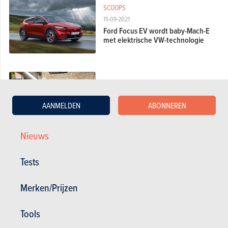
SCOOPS
15-09-2021
Ford Focus EV wordt baby-Mach-E
met elektrische VW-technologie
TITELS EN RECORDS
19-09-2020
AANMELDEN
ABONNEREN
Best Car Awards 2020: de compacte
middenklassers
Nieuws
Tests
UPDATES
22-06-2020
Ford Focus MHEV: elektrische
Merken/Prijzen
booster
Tools