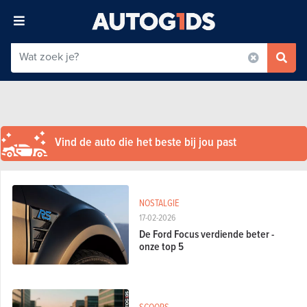
Vind de auto die het beste bij jou past
NOSTALGIE
17-02-2026
De Ford Focus verdiende beter -
onze top 5
SCOOPS