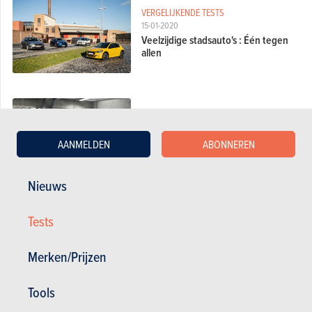
VERGELIJKENDE TESTS
15-01-2020
Veelzijdige stadsauto's : Één tegen
allen
DETAILTESTS
08-01-2020
AANMELDEN
ABONNEREN
Opel Corsa 1.2 Turbo 100 : Duitser
met Franse genen
Nieuws
Tests
KOOPWIJZER
08-01-2020
Merken/Prijzen
Welke Opel Corsa kiezen?
Tools