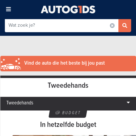
Vind de auto die het beste bij jou past
Tweedehands
Tweedehands
BUDGET
In hetzelfde budget