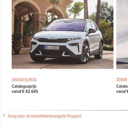
SKODA ELROQ
ZEEKR
Catalogusprijs
Catalo
vanaf € 42.645
vanaf 
Terug naar de tweedehandswagens Peugeot