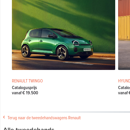
RENAULT TWINGO
HYUND
Catalogusprijs
Catalo
vanaf € 19.500
vanaf 
Terug naar de tweedehandswagens Renault
Alle tweedehands