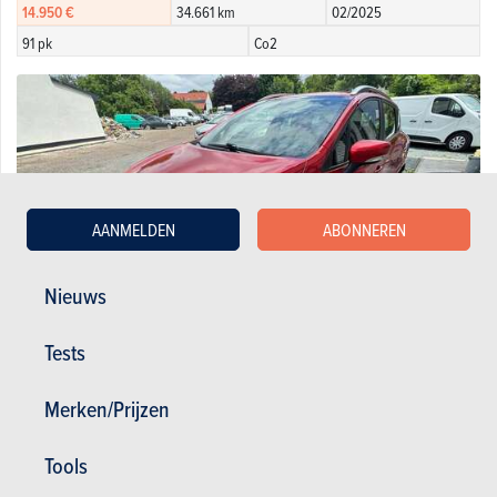
14.950 €
34.661 km
02/2025
91 pk
Co2
AANMELDEN
ABONNEREN
Nieuws
Tests
Merken/Prijzen
Renault Clio 0.9 TCe Energy Expression
4.100 €
120.440 km
06/2014
Tools
90 pk
Co2