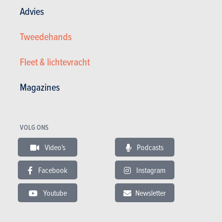
Advies
Tweedehands
Fleet & lichtevracht
Magazines
VOLG ONS
Video's
Podcasts
Renault Clio 1.0i SCe Zen GPF (EU6D)
Facebook
Instagram
10.450 €
64.510 km
05/2022
Youtube
Newsletter
67 pk
Co2