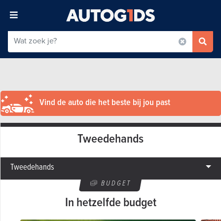
Vind de auto die het beste bij jou past
Tweedehands
Tweedehands
BUDGET
In hetzelfde budget