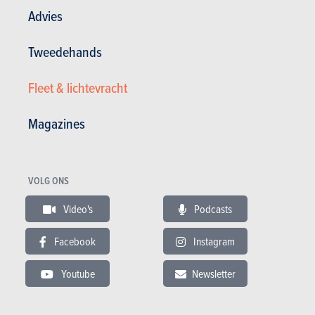
Ignis 5d (2020)
Advies
NIET MEER BESCHIKBAAR
Tweedehands
Fleet & lichtevracht
PRIJS
BENZINE
NB
Magazines
Meer weten
VOLG ONS
Video's
Podcasts
Facebook
Instagram
Youtube
Newsletter