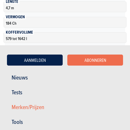
LENGTE
4,7 m
VERMOGEN
184 Ch
KOFFERVOLUME
579 tot 1642 l
AANTAL VERSIES
3
AANMELDEN
ABONNEREN
Meer weten
Nieuws
Tests
Merken/Prijzen
Zie oudere modellen
Tools