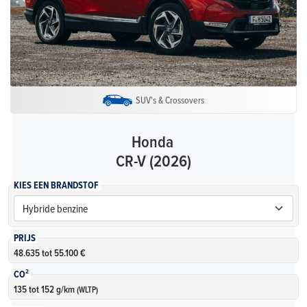
SUV's & Crossovers
Honda
CR-V (2026)
KIES EEN BRANDSTOF
PRIJS
48.635 tot 55.100 €
CO²
135 tot 152 g/km
(WLTP)