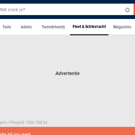
Fleet & lichtevracht
Tools
Advies
Tweedehands
Magazines
agens
/
Peugeot
/
108
/
108 5d
te bij jou past