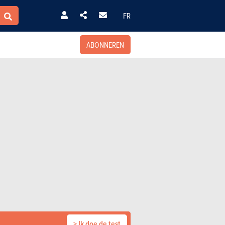
FR
ABONNEREN
> Ik doe de test