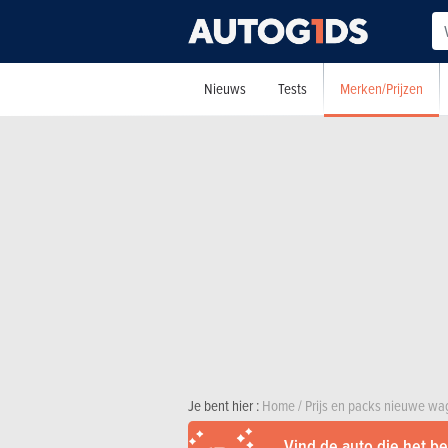
Merken/Prijzen
Nieuws
Tests
Je bent hier :
Home
/
Prijs en packs nieuwe w
Vind de auto die het bes